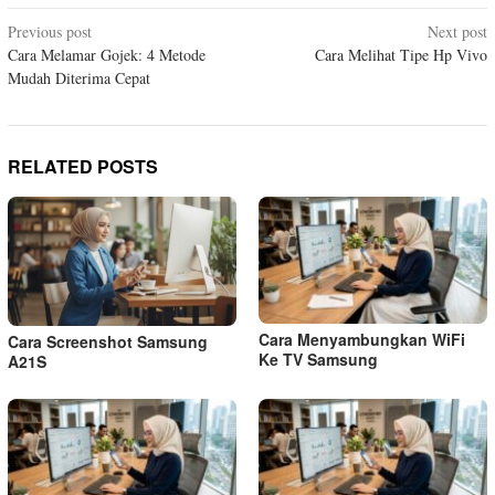
Post
Previous post
Next post
Cara Melamar Gojek: 4 Metode
Cara Melihat Tipe Hp Vivo
navigation
Mudah Diterima Cepat
RELATED POSTS
Cara Menyambungkan WiFi
Cara Screenshot Samsung
Ke TV Samsung
A21S