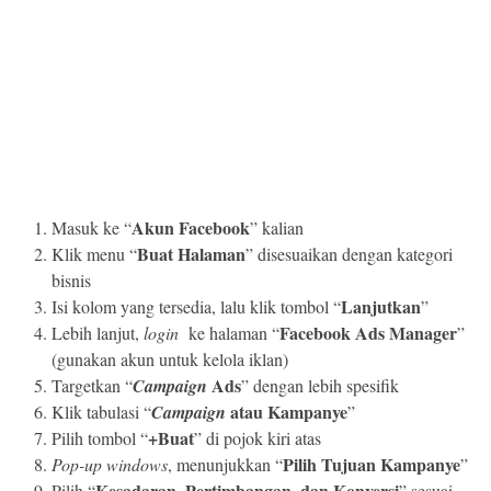
Akun Facebook
Masuk ke “
” kalian
Buat Halaman
Klik menu “
” disesuaikan dengan kategori
bisnis
Lanjutkan
Isi kolom yang tersedia, lalu klik tombol “
”
Facebook Ads Manager
Lebih lanjut,
login
ke halaman “
”
(gunakan akun untuk kelola iklan)
Ads
Targetkan “
Campaign
” dengan lebih spesifik
atau Kampanye
Klik tabulasi “
Campaign
”
+Buat
Pilih tombol “
” di pojok kiri atas
Pilih Tujuan Kampanye
Pop-up windows
, menunjukkan “
”
Kesadaran, Pertimbangan, dan Konversi
Pilih “
” sesuai