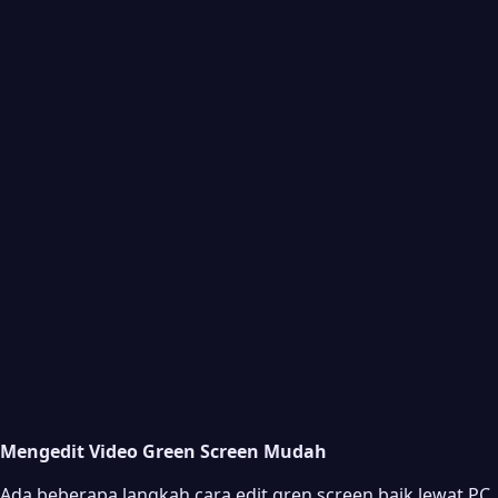
Mengedit Video Green Screen Mudah
Ada beberapa langkah cara edit gren screen baik lewat PC