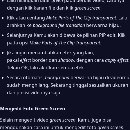
Lalu hilangkan latar
green
pada berkas video, caranya
dengan klik kanan file dan klik
green screen
.
Klik atau centang
Make Parts of The Clip transparent
. Lalu
arahkan ke
background file
transition
berwarna hijau.
Selanjutnya Kamu akan dibawa ke pilihan PiP edit. Klik
pada opsi
Make Parts of The Clip Transparent.
Jika ingin menambahkan efek yang lain,
pakai
effect
border dan
shadow,
dengan cara
apply
effect
.
Tekan OK, lalu aktifkan semua efek.
Secara otomatis,
background
berwarna hijau di videomu
sudah menghilang. Sekarang tinggal sesuaikan ukuran
dan posisi videonya saja.
Mengedit Foto Green Screen
Selain mengedit video
green screen
, Kamu juga bisa
menggunakan cara ini untuk mengedit foto
green screen
.