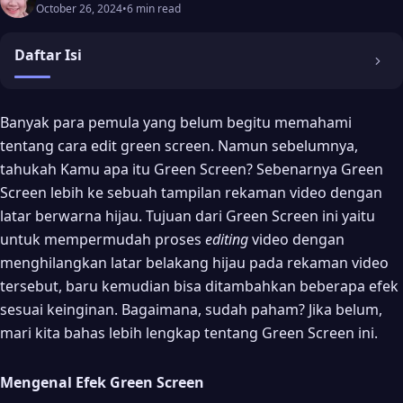
October 26, 2024
•
6 min read
Daftar Isi
Mengenal Efek Green Screen
Banyak para pemula yang belum begitu memahami
tentang cara edit green screen. Namun sebelumnya,
Cara Edit Green Screen
tahukah Kamu apa itu Green Screen? Sebenarnya Green
Mengedit Video Green Screen Mudah
Screen lebih ke sebuah tampilan rekaman video dengan
1. Cara Mengedit Green Screen Melalui PowerDirector di
latar berwarna hijau. Tujuan dari Green Screen ini yaitu
Android
untuk mempermudah proses
editing
video dengan
2. Cara Mengedit Green Screen Melalui Camtasia Studio 8 di PC
menghilangkan latar belakang hijau pada rekaman video
tersebut, baru kemudian bisa ditambahkan beberapa efek
3. Cara Mengedit Green Screen Melalui Filmora di PC
sesuai keinginan. Bagaimana, sudah paham? Jika belum,
Mengedit Foto Green Screen
mari kita bahas lebih lengkap tentang Green Screen ini.
4. Mengedit Foto Green Screen di Chrome Key
5. Mengedit Foto Green Screen di Photoshop
Mengenal Efek Green Screen