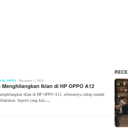
RECE
OCK
,
OPPO
Qurrotul
December 1, 2024
 Menghilangkan Iklan di HP OPPO A12
A'yuni
menghilangkan iklan di HP OPPO A12, sebenarnya cukup mudah
…
dilakukan. Seperti yang kita