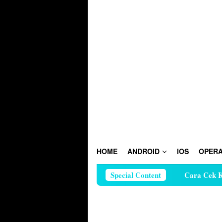
Skip
to
content
HOME
ANDROID
IOS
OPERA
Special Content
Cara Cek Kuota