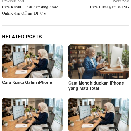
Post
Previous post
Next post
Cara Kredit HP di Samsung Store
Cara Hutang Pulsa IM3
navigation
Online dan Offline DP 0%
RELATED POSTS
Cara Kunci Galeri iPhone
Cara Menghidupkan iPhone
yang Mati Total