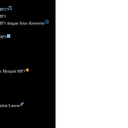
 MP3?
MP3
P3 dengan Situs Konverter
 MP3
e Menjadi MP3
alan Lancar