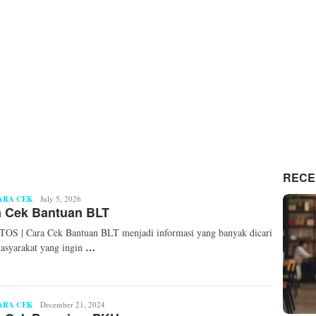
RECE
ARA CEK
Suryati
July 5, 2026
a Cek Bantuan BLT
Ningsih
S | Cara Cek Bantuan BLT menjadi informasi yang banyak dicari
…
asyarakat yang ingin
ARA CEK
Mita
December 21, 2024
Mellinda