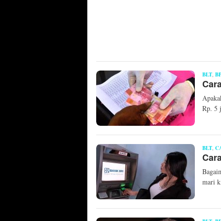
BLT
,
B
Car
Apakah
Rp. 5 
BLT
,
C
Car
Bagai
mari k