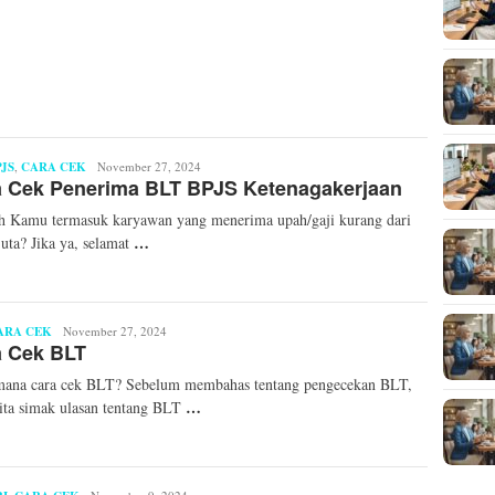
PJS
,
CARA CEK
Mita
November 27, 2024
a Cek Penerima BLT BPJS Ketenagakerjaan
Mellinda
 Kamu termasuk karyawan yang menerima upah/gaji kurang dari
…
juta? Jika ya, selamat
ARA CEK
Mita
November 27, 2024
a Cek BLT
Mellinda
mana cara cek BLT? Sebelum membahas tentang pengecekan BLT,
…
ita simak ulasan tentang BLT