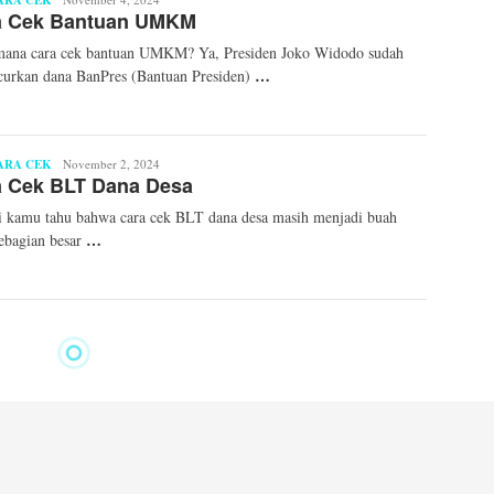
ARA CEK
a Cek Bantuan UMKM
Mellinda
mana cara cek bantuan UMKM? Ya, Presiden Joko Widodo sudah
…
urkan dana BanPres (Bantuan Presiden)
ARA CEK
Syaid
November 2, 2024
a Cek BLT Dana Desa
Ahmad
Fahri
i kamu tahu bahwa cara cek BLT dana desa masih menjadi buah
…
sebagian besar