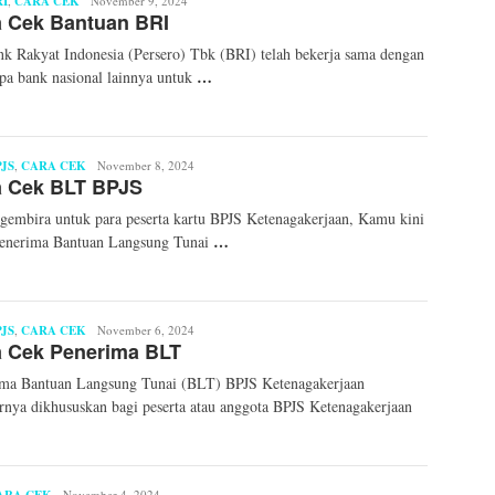
RI
,
CARA CEK
Syaid
November 9, 2024
a Cek Bantuan BRI
Ahmad
Fahri
k Rakyat Indonesia (Persero) Tbk (BRI) telah bekerja sama dengan
…
pa bank nasional lainnya untuk
PJS
,
CARA CEK
Mita
November 8, 2024
a Cek BLT BPJS
Mellinda
gembira untuk para peserta kartu BPJS Ketenagakerjaan, Kamu kini
…
menerima Bantuan Langsung Tunai
PJS
,
CARA CEK
Mita
November 6, 2024
a Cek Penerima BLT
Mellinda
ima Bantuan Langsung Tunai (BLT) BPJS Ketenagakerjaan
rnya dikhususkan bagi peserta atau anggota BPJS Ketenagakerjaan
Mita
November 4, 2024