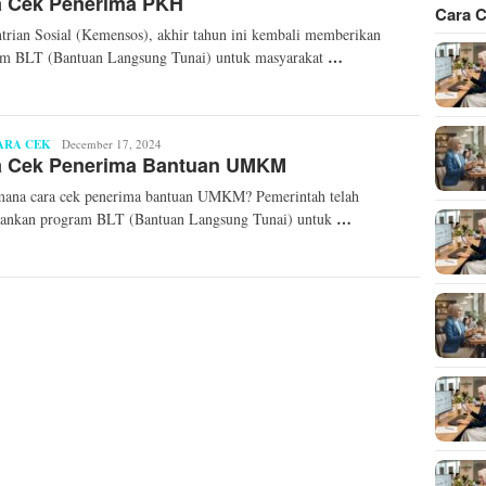
a Cek Penerima PKH
Cara C
rian Sosial (Kemensos), akhir tahun ini kembali memberikan
…
am BLT (Bantuan Langsung Tunai) untuk masyarakat
ARA CEK
Mita
December 17, 2024
a Cek Penerima Bantuan UMKM
Mellinda
mana cara cek penerima bantuan UMKM? Pemerintah telah
…
lankan program BLT (Bantuan Langsung Tunai) untuk