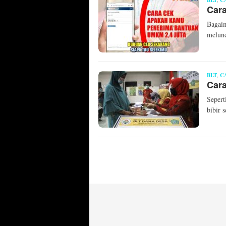
BLT
C
Car
Bagai
melunc
BLT
,
C
Car
Sepert
bibir 