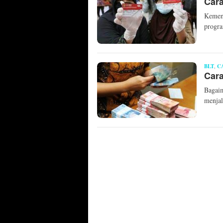
Car
Kement
progr
BLT
,
C
Car
Bagai
menja