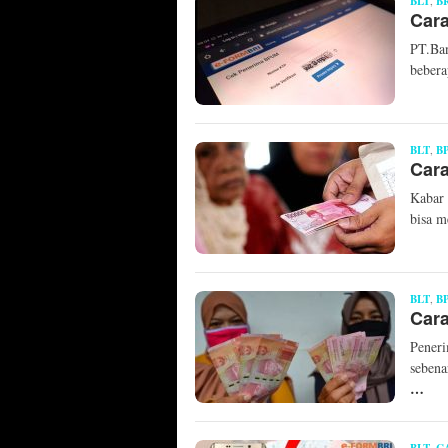
BLT
,
B
Car
PT.Ban
bebera
BLT
,
B
Car
Kabar 
bisa 
BLT
,
B
Car
Pener
sebena
…
,