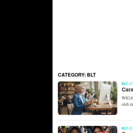
CATEGORY:
BLT
BLT
,
C
Car
WIGATO
oleh m
BLT
,
C