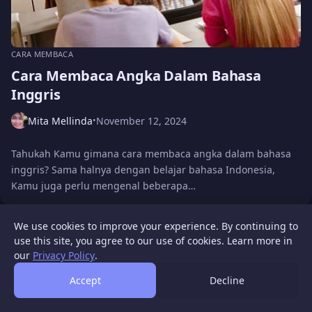
CARA MEMBACA
Cara Membaca Angka Dalam Bahasa
Inggris
Mita Mellinda
November 12, 2024
•
Tahukah Kamu gimana cara membaca angka dalam bahasa
inggris? Sama halnya dengan belajar bahasa Indonesia,
Kamu juga perlu mengenal beberapa…
We use cookies to improve your experience. By continuing to
WIGATOS
About
Contact Us
Disclaimer
Privacy Policy
use this site, you agree to our use of cookies. Learn more in
© 2026 WIGATOS.
our
Privacy Policy
.
Accept
Decline