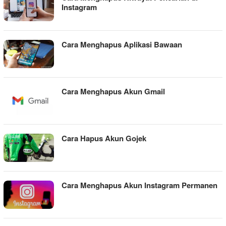
Instagram
Cara Menghapus Aplikasi Bawaan
Cara Menghapus Akun Gmail
Cara Hapus Akun Gojek
Cara Menghapus Akun Instagram Permanen