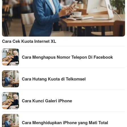
Cara Cek Kuota Internet XL
Cara Menghapus Nomor Telepon Di Facebook
Cara Hutang Kuota di Telkomsel
Cara Kunci Galeri iPhone
Cara Menghidupkan iPhone yang Mati Total