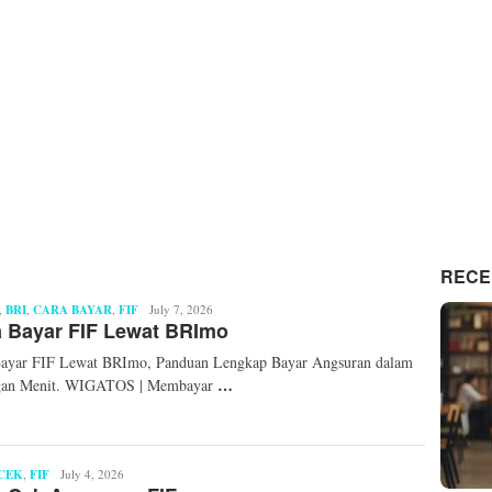
RECE
,
BRI
,
CARA BAYAR
,
FIF
Syaid
July 7, 2026
 Bayar FIF Lewat BRImo
Ahmad
Fahri
Bayar FIF Lewat BRImo, Panduan Lengkap Bayar Angsuran dalam
…
gan Menit. WIGATOS | Membayar
CEK
,
FIF
Suryati
July 4, 2026
Ningsih