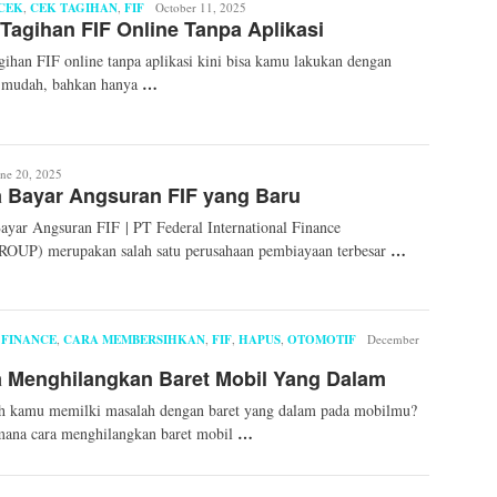
CEK
,
CEK TAGIHAN
,
FIF
Om
October 11, 2025
Tagihan FIF Online Tanpa Aplikasi
Wigatos
gihan FIF online tanpa aplikasi kini bisa kamu lakukan dengan
…
t mudah, bahkan hanya
une 20, 2025
 Bayar Angsuran FIF yang Baru
atos
ayar Angsuran FIF | PT Federal International Finance
…
OUP) merupakan salah satu perusahaan pembiayaan terbesar
 FINANCE
,
CARA MEMBERSIHKAN
,
FIF
,
HAPUS
,
OTOMOTIF
eN
December
Ha
 Menghilangkan Baret Mobil Yang Dalam
Syarief
h kamu memilki masalah dengan baret yang dalam pada mobilmu?
…
ana cara menghilangkan baret mobil