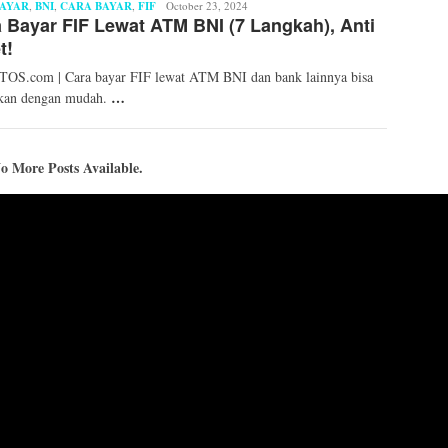
AYAR
,
BNI
,
CARA BAYAR
,
FIF
Syaid
October 23, 2024
 Bayar FIF Lewat ATM BNI (7 Langkah), Anti
Ahmad
Fahri
t!
OS.com | Cara bayar FIF lewat ATM BNI dan bank lainnya bisa
…
ukan dengan mudah.
o More Posts Available.
SITEMAP
CY
GEMATOS