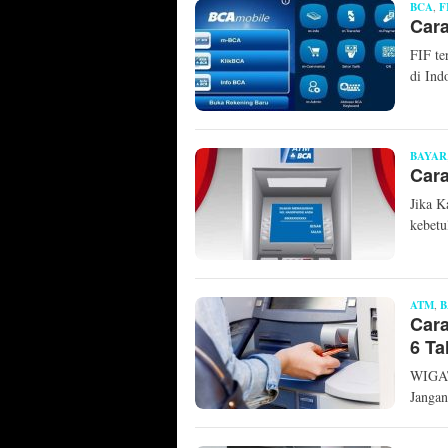
BCA
,
F
Car
FIF te
di Ind
BAYAR
Car
Jika K
kebetu
ATM
,
B
Cara
6 T
WIGAT
Jangan