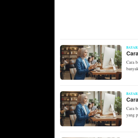
BAYAR
Cara
Cara b
banya
BAYAR
Cara
Cara b
yang p