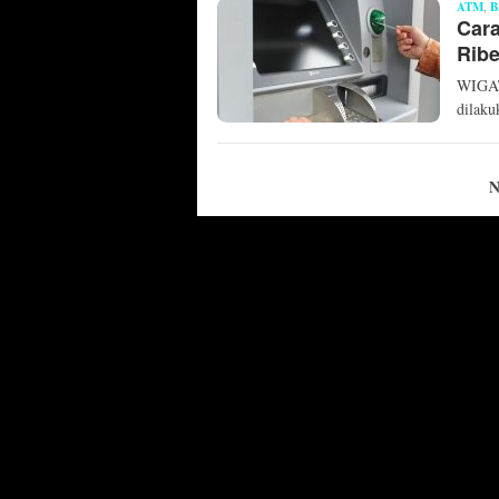
ATM
,
B
Cara
Ribe
WIGAT
dilak
N
ABOUT
CONTACT US
DISCLAIMER
PRIVACY POLI