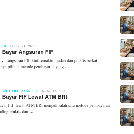
,
FIF
Faiz
October 24, 2025
 Bayar Angsuran FIF
Dawami
ayar angsuran FIF kini semakin mudah dan praktis berkat
…
knya pilihan metode pembayaran yang
,
BRI
,
CARA BAYAR
,
FIF
Mita
October 17, 2025
 Bayar FIF Lewat ATM BRI
Mellinda
ayar FIF lewat ATM BRI menjadi salah satu metode pembayaran
…
aling praktis dan