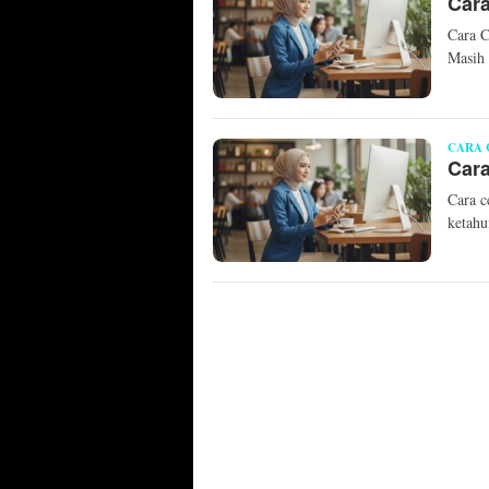
Cara
Cara 
Masih 
CARA 
Cara
Cara c
ketahu