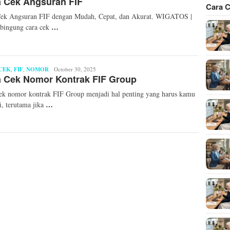
 Cek Angsuran FIF
Cara C
Cek Angsuran FIF dengan Mudah, Cepat, dan Akurat. WIGATOS |
…
bingung cara cek
CEK
,
FIF
,
NOMOR
Syaid
October 30, 2025
 Cek Nomor Kontrak FIF Group
Ahmad
Fahri
ek nomor kontrak FIF Group menjadi hal penting yang harus kamu
…
i, terutama jika