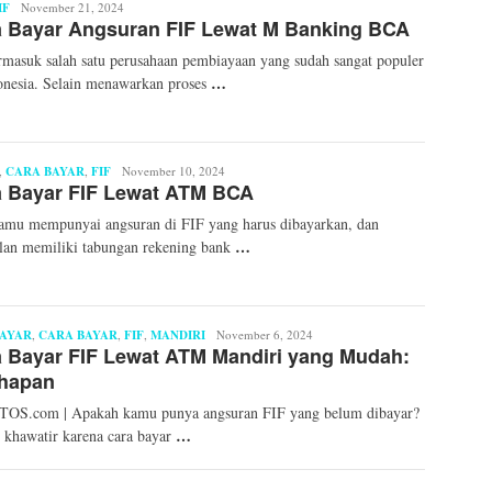
IF
Mita
November 21, 2024
a Bayar Angsuran FIF Lewat M Banking BCA
Mellinda
rmasuk salah satu perusahaan pembiayaan yang sudah sangat populer
…
onesia. Selain menawarkan proses
,
CARA BAYAR
,
FIF
Mita
November 10, 2024
a Bayar FIF Lewat ATM BCA
Mellinda
amu mempunyai angsuran di FIF yang harus dibayarkan, dan
…
lan memiliki tabungan rekening bank
AYAR
,
CARA BAYAR
,
FIF
,
MANDIRI
Syaid
November 6, 2024
 Bayar FIF Lewat ATM Mandiri yang Mudah:
Ahmad
Fahri
ahapan
OS.com | Apakah kamu punya angsuran FIF yang belum dibayar?
…
 khawatir karena cara bayar