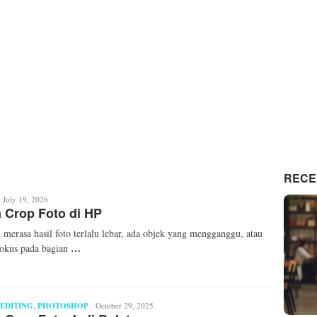
RECE
ita
July 19, 2026
 Crop Foto di HP
ellinda
 merasa hasil foto terlalu lebar, ada objek yang mengganggu, atau
…
fokus pada bagian
EDITING
,
PHOTOSHOP
Mita
October 29, 2025
Mellinda