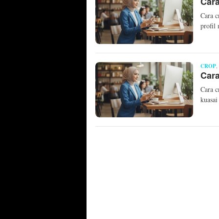
Cara
Cara c
profil
CROP
,
Cara
Cara c
kuasai