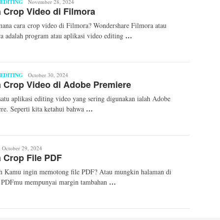
EDITING
Mita
November 28, 2024
 Crop Video di Filmora
Mellinda
ana cara crop video di Filmora? Wondershare Filmora atau
…
a adalah program atau aplikasi video editing
EDITING
Mita
October 30, 2024
 Crop Video di Adobe Premiere
Mellinda
satu aplikasi editing video yang sering digunakan ialah Adobe
…
re. Seperti kita ketahui bahwa
ita
October 29, 2024
 Crop File PDF
ellinda
h Kamu ingin memotong file PDF? Atau mungkin halaman di
…
s PDFmu mempunyai margin tambahan