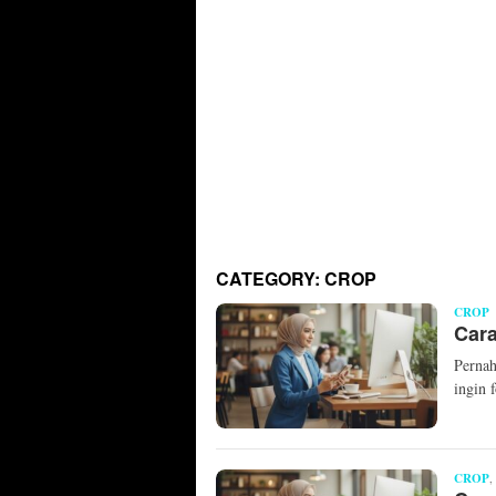
CATEGORY:
CROP
CROP
M
Cara
M
Pernah
ingin 
CROP
,