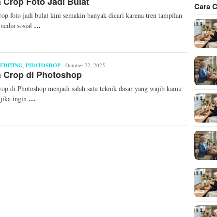
 Crop Foto Jadi Bulat
Cara C
rop foto jadi bulat kini semakin banyak dicari karena tren tampilan
…
 media sosial
EDITING
,
PHOTOSHOP
Mita
October 22, 2025
 Crop di Photoshop
Mellinda
rop di Photoshop menjadi salah satu teknik dasar yang wajib kamu
…
 jika ingin