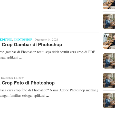
EDITING
,
PHOTOSHOP
Mita
December 14, 2024
a Crop Gambar di Photoshop
Mellinda
rop gambar di Photoshop tentu saja tidak sesulit cara crop di PDF.
…
gat aplikasi
ita
December 13, 2024
 Crop Foto di Photoshop
ellinda
mana cara crop foto di Photoshop? Nama Adobe Photoshop memang
…
sangat familiar sebagai aplikasi