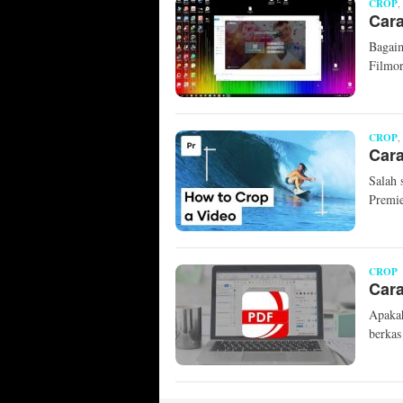
CROP
,
Cara
Bagaim
Filmor
CROP
,
Cara
Salah 
Premie
CROP
M
Cara
M
Apaka
berka