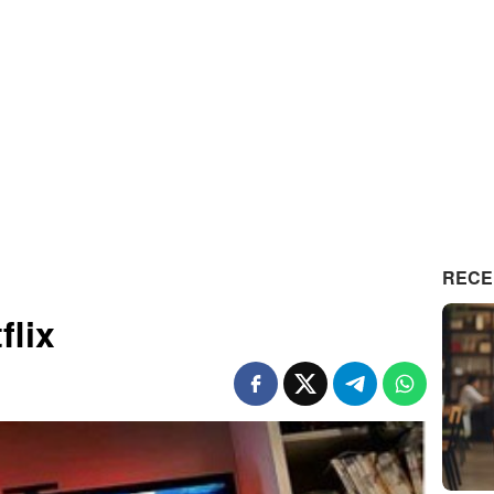
RECE
flix