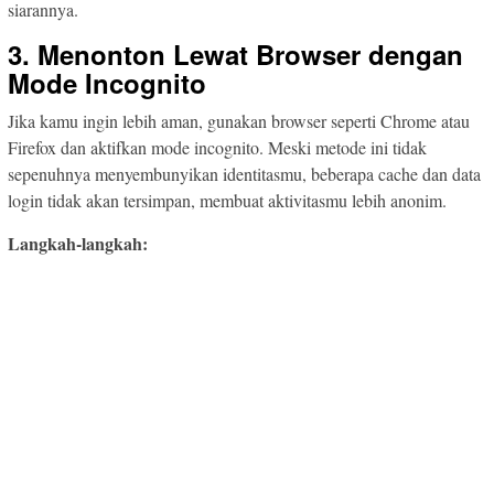
siarannya.
3. Menonton Lewat Browser dengan
Mode Incognito
Jika kamu ingin lebih aman, gunakan browser seperti Chrome atau
Firefox dan aktifkan mode incognito. Meski metode ini tidak
sepenuhnya menyembunyikan identitasmu, beberapa cache dan data
login tidak akan tersimpan, membuat aktivitasmu lebih anonim.
Langkah-langkah: