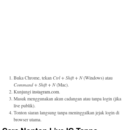
Buka Chrome, tekan
Ctrl + Shift + N
(Windows) atau
Command + Shift + N
(Mac).
Kunjungi
instagram.com
.
Masuk menggunakan akun cadangan atau tanpa login (jika
live publik).
Tonton siaran langsung tanpa meninggalkan jejak login di
browser utama.