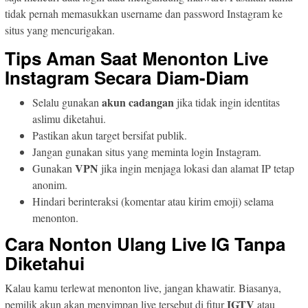
tidak pernah memasukkan username dan password Instagram ke
situs yang mencurigakan.
Tips Aman Saat Menonton Live
Instagram Secara Diam-Diam
akun cadangan
Selalu gunakan
jika tidak ingin identitas
aslimu diketahui.
Pastikan akun target bersifat publik.
Jangan gunakan situs yang meminta login Instagram.
VPN
Gunakan
jika ingin menjaga lokasi dan alamat IP tetap
anonim.
Hindari berinteraksi (komentar atau kirim emoji) selama
menonton.
Cara Nonton Ulang Live IG Tanpa
Diketahui
Kalau kamu terlewat menonton live, jangan khawatir. Biasanya,
IGTV
pemilik akun akan menyimpan live tersebut di fitur
atau