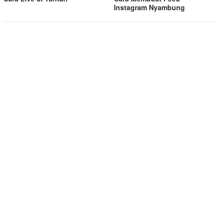
Instagram Nyambung