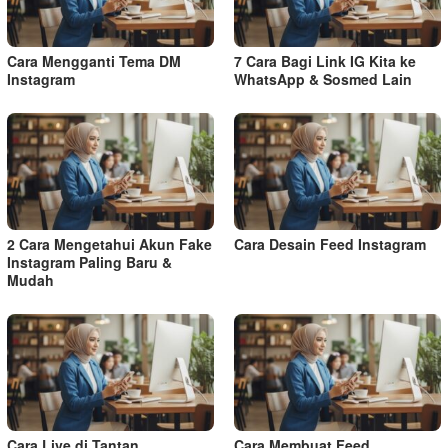
Cara Mengganti Tema DM
7 Cara Bagi Link IG Kita ke
Instagram
WhatsApp & Sosmed Lain
2 Cara Mengetahui Akun Fake
Cara Desain Feed Instagram
Instagram Paling Baru &
Mudah
Cara Live di Tantan
Cara Membuat Feed