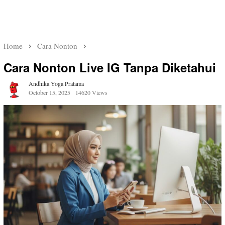
Home
Cara Nonton
Cara Nonton Live IG Tanpa Diketahui
Andhika Yoga Pratama
October 15, 2025
14620 Views