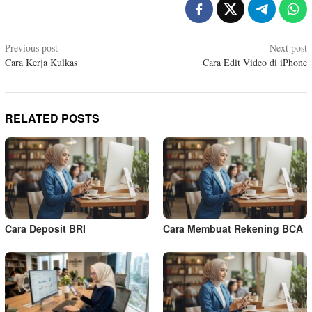
Post
Previous post
Next post
Cara Kerja Kulkas
Cara Edit Video di iPhone
navigation
RELATED POSTS
Cara Deposit BRI
Cara Membuat Rekening BCA