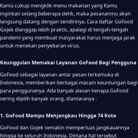
Mendaftar Mitra GoFood di Web Resmi Gojek
Kamu cukup mengklik menu makanan yang Kamu
1. Masuk ke Web Resmi Gojek
inginkan selang beberapa detik, maka pesananmu akan
langsung datang dengan sendirinya. Cara daftar GoFood
2. Isi Data-data di Formulir Pendaftaran
Gojek dianggap lebih praktis, apalagi di tengah-tengah
3. Dapatkan Email Balasan Kerja Sama
pandemi yang membuat masyarakat harus menjaga jarak
4. Bagaimana Bagi Pemilik Resto yang Belum Mempunyai
untuk menekan penyebaran virus.
NPWP?
5. Pertanyaan Calon Partner Dijelaskan via Email Balasan
Keunggulan Memakai Layanan GoFood Bagi Pengguna
6. Melampirkan Scan SIM/KTP/Paspor
GoFood sebagai layanan antar pesan terkemuka di
7. Tunggu Konfirmasi Pihak Gojek
Indonesia, memberikan berbagai macam keuntungan bagi
para penggunanya. Ada banyak alasan kenapa GoFood
sering dipilih banyak orang, diantaranya :
1. GoFood Mampu Menjangkau Hingga 74 Kota
GoFood dan Gojek semakin memperluas jangkauannya
hingga ke seluruh Indonesia. Dimana hal tersebut