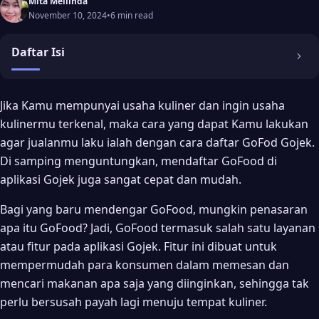
Mita Mellinda
November 10, 2024
•
6 min read
Daftar Isi
Keunggulan Memakai Layanan GoFood Bagi Pengguna
Jika Kamu mempunyai usaha kuliner dan ingin usaha
kulinermu terkenal, maka cara yang dapat Kamu lakukan
1. GoFood Mampu Menjangkau Hingga 74 Kota
agar jualanmu laku ialah dengan cara daftar GoFod Gojek.
2. Ada Banyak Pilihan Merchant
Di samping menguntungkan, mendaftar GoFood di
3. Turut Mengembangkan Perekonomian Indonesia
aplikasi Gojek juga sangat cepat dan mudah.
4. Pesan Makanan Tak Perlu Keluar Rumah
Bagi yang baru mendengar GoFood, mungkin penasaran
1. Cloud Kitchen
apa itu GoFood? Jadi, GoFood termasuk salah satu layanan
atau fitur pada aplikasi Gojek. Fitur ini dibuat untuk
2. GoFood Turbo
mempermudah para konsumen dalam memesan dan
3. GoFood Exclusive
mencari makanan apa saja yang diinginkan, sehingga tak
Cara Daftar GoFood Gojek
perlu bersusah payah lagi menuju tempat kuliner.