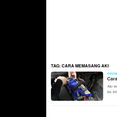
TAG:
CARA MEMASANG AKI
OTOM
Car
Aki mo
itu, k