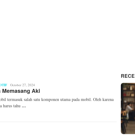
RECE
OTIF
Mita
October 27, 2024
a Memasang Aki
Mellinda
bil termasuk salah satu komponen utama pada mobil. Oleh karena
…
ita harus tahu