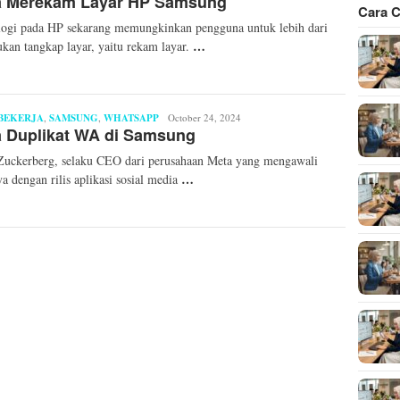
a Merekam Layar HP Samsung
Cara C
Faizah
ogi pada HP sekarang memungkinkan pengguna untuk lebih dari
…
kan tangkap layar, yaitu rekam layar.
BEKERJA
,
SAMSUNG
,
WHATSAPP
Ryzka
October 24, 2024
a Duplikat WA di Samsung
Damayanti
uckerberg, selaku CEO dari perusahaan Meta yang mengawali
…
ya dengan rilis aplikasi sosial media