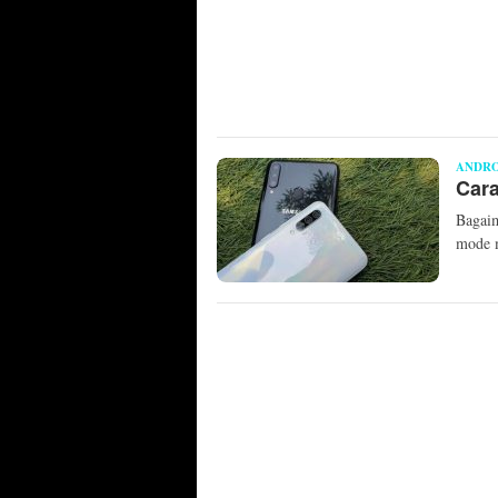
ANDRO
Car
Bagaim
mode 