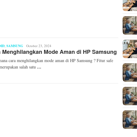
ID
,
SAMSUNG
Qurrotul
October 23, 2024
a Menghilangkan Mode Aman di HP Samsung
A'yuni
ana cara menghilangkan mode aman di HP Samsung ? Fitur safe
…
merupakan salah satu