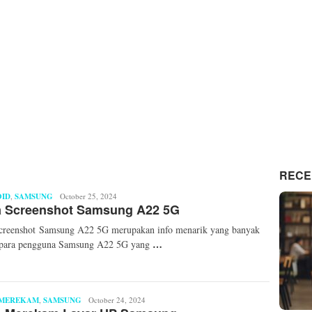
RECE
ID
,
SAMSUNG
Mita
October 25, 2024
a Screenshot Samsung A22 5G
Mellinda
creenshot Samsung A22 5G merupakan info menarik yang banyak
…
i para pengguna Samsung A22 5G yang
 MEREKAM
,
SAMSUNG
Laila
October 24, 2024
Nur