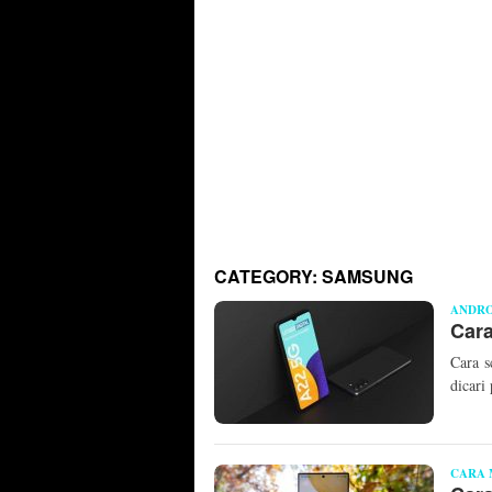
CATEGORY:
SAMSUNG
ANDRO
Car
Cara s
dicar
CARA