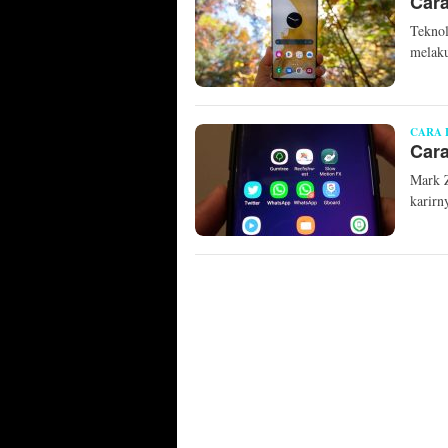
Car
Teknol
melaku
CARA 
Car
Mark Z
karirn