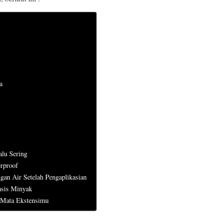
a
alu Sering
rproof
gan Air Setelah Pengaplikasian
asis Minyak
 Mata Ekstensimu