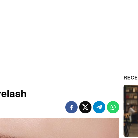
RECE
yelash