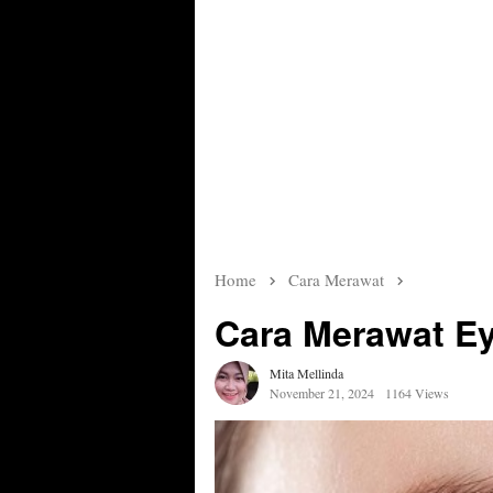
Home
Cara Merawat
Cara Merawat E
Mita Mellinda
November 21, 2024
1164 Views