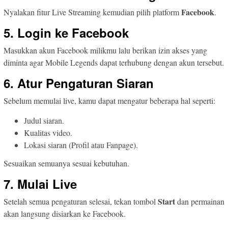
Facebook
Nyalakan fitur Live Streaming kemudian pilih platform
.
5. Login ke Facebook
Masukkan akun Facebook milikmu lalu berikan izin akses yang
diminta agar Mobile Legends dapat terhubung dengan akun tersebut.
6. Atur Pengaturan Siaran
Sebelum memulai live, kamu dapat mengatur beberapa hal seperti:
Judul siaran.
Kualitas video.
Lokasi siaran (Profil atau Fanpage).
Sesuaikan semuanya sesuai kebutuhan.
7. Mulai Live
Start
Setelah semua pengaturan selesai, tekan tombol
dan permainan
akan langsung disiarkan ke Facebook.