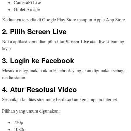
CameraFi Live
Omlet Arcade
Keduanya tersedia di Google Play Store maupun Apple App Store.
2. Pilih Screen Live
Screen Live
Buka aplikasi kemudian pilih fitur
atau live streaming
layar.
3. Login ke Facebook
Masuk menggunakan akun Facebook yang akan digunakan sebagai
media siaran.
4. Atur Resolusi Video
Sesuaikan kualitas streaming berdasarkan kemampuan internet.
Pilihan yang umum digunakan:
720p
1080p