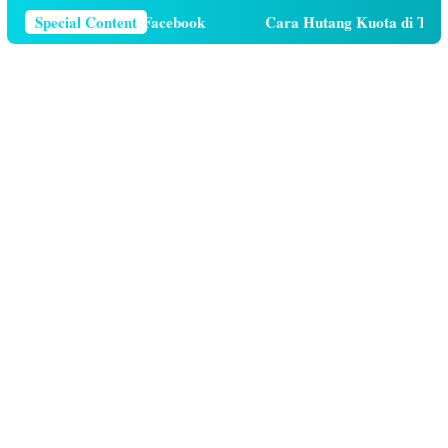
Telepon Di Facebook
Special Content
Cara Hutang Kuota di Telkomsel