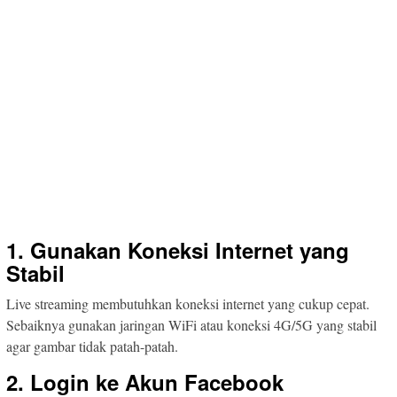
1. Gunakan Koneksi Internet yang
Stabil
Live streaming membutuhkan koneksi internet yang cukup cepat.
Sebaiknya gunakan jaringan WiFi atau koneksi 4G/5G yang stabil
agar gambar tidak patah-patah.
2. Login ke Akun Facebook