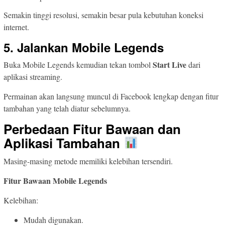
Semakin tinggi resolusi, semakin besar pula kebutuhan koneksi
internet.
5. Jalankan Mobile Legends
Start Live
Buka Mobile Legends kemudian tekan tombol
dari
aplikasi streaming.
Permainan akan langsung muncul di Facebook lengkap dengan fitur
tambahan yang telah diatur sebelumnya.
Perbedaan Fitur Bawaan dan
Aplikasi Tambahan
Masing-masing metode memiliki kelebihan tersendiri.
Fitur Bawaan Mobile Legends
Kelebihan:
Mudah digunakan.