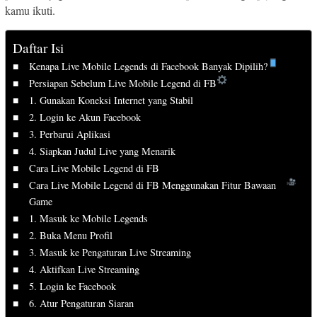
kamu ikuti.
Daftar Isi
Kenapa Live Mobile Legends di Facebook Banyak Dipilih?
Persiapan Sebelum Live Mobile Legend di FB
1. Gunakan Koneksi Internet yang Stabil
2. Login ke Akun Facebook
3. Perbarui Aplikasi
4. Siapkan Judul Live yang Menarik
Cara Live Mobile Legend di FB
Cara Live Mobile Legend di FB Menggunakan Fitur Bawaan
Game
1. Masuk ke Mobile Legends
2. Buka Menu Profil
3. Masuk ke Pengaturan Live Streaming
4. Aktifkan Live Streaming
5. Login ke Facebook
6. Atur Pengaturan Siaran