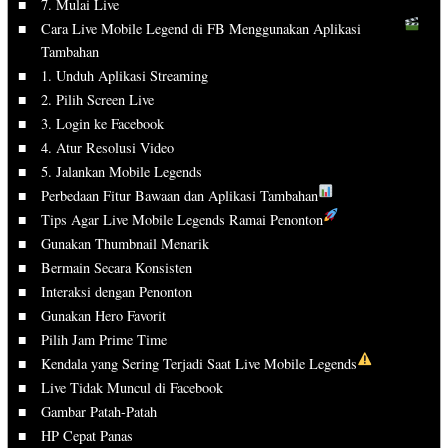
7. Mulai Live
Cara Live Mobile Legend di FB Menggunakan Aplikasi
Tambahan
1. Unduh Aplikasi Streaming
2. Pilih Screen Live
3. Login ke Facebook
4. Atur Resolusi Video
5. Jalankan Mobile Legends
Perbedaan Fitur Bawaan dan Aplikasi Tambahan
Tips Agar Live Mobile Legends Ramai Penonton
Gunakan Thumbnail Menarik
Bermain Secara Konsisten
Interaksi dengan Penonton
Gunakan Hero Favorit
Pilih Jam Prime Time
Kendala yang Sering Terjadi Saat Live Mobile Legends
Live Tidak Muncul di Facebook
Gambar Patah-Patah
HP Cepat Panas