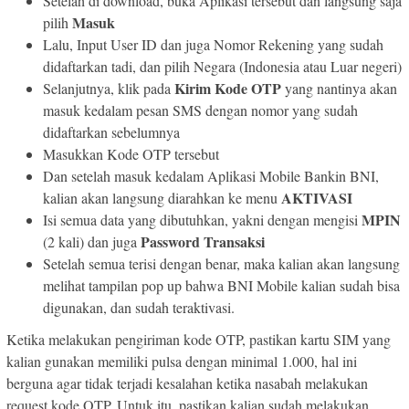
Setelah di download, buka Aplikasi tersebut dan langsung saja
Masuk
pilih
Lalu, Input User ID dan juga Nomor Rekening yang sudah
didaftarkan tadi, dan pilih Negara (Indonesia atau Luar negeri)
Kirim Kode OTP
Selanjutnya, klik pada
yang nantinya akan
masuk kedalam pesan SMS dengan nomor yang sudah
didaftarkan sebelumnya
Masukkan Kode OTP tersebut
Dan setelah masuk kedalam Aplikasi Mobile Bankin BNI,
AKTIVASI
kalian akan langsung diarahkan ke menu
MPIN
Isi semua data yang dibutuhkan, yakni dengan mengisi
Password Transaksi
(2 kali) dan juga
Setelah semua terisi dengan benar, maka kalian akan langsung
melihat tampilan pop up bahwa BNI Mobile kalian sudah bisa
digunakan, dan sudah teraktivasi.
Ketika melakukan pengiriman kode OTP, pastikan kartu SIM yang
kalian gunakan memiliki pulsa dengan minimal 1.000, hal ini
berguna agar tidak terjadi kesalahan ketika nasabah melakukan
request kode OTP. Untuk itu, pastikan kalian sudah melakukan