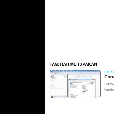
TAG:
RAR MERUPAKAN
CARA 
Cara
Format
terseb