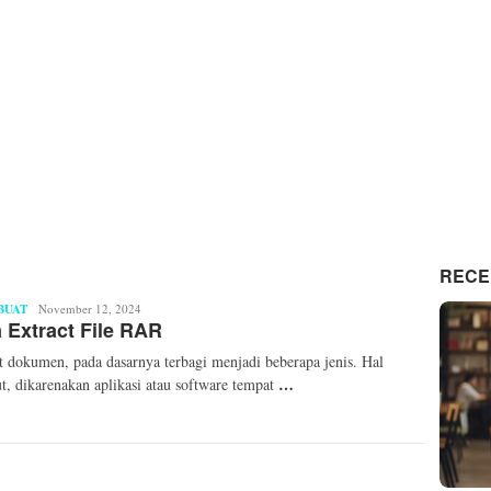
RECE
BUAT
Ryzka
November 12, 2024
 Extract File RAR
Damayanti
 dokumen, pada dasarnya terbagi menjadi beberapa jenis. Hal
…
ut, dikarenakan aplikasi atau software tempat