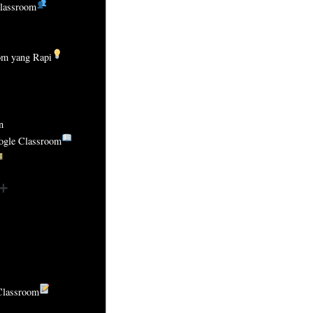
lassroom
om yang Rapi
n
ogle Classroom
Classroom