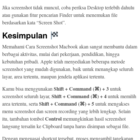
Jika screenshot tidak muncul, coba periksa Desktop terlebih dahulu
atau gunakan fitur pencarian Finder untuk menemukan file
berdasarkan kata “Screen Shot”.
Kesimpulan
Memahami Cara Screenshot Macbook akan sangat membantu dalam
berbagai aktivitas, mulai dari pekerjaan, pendidikan, hingga
kebutuhan pribadi. Apple telah menyediakan beberapa metode
screenshot yang mudah digunakan, baik untuk menangkap seluruh
layar, area tertentu, maupun jendela aplikasi tertentu.
Shift + Command (⌘) + 3
Kamu bisa menggunakan
untuk
Shift + Command (⌘) + 4
screenshot seluruh layar,
untuk memilih
Shift + Command (⌘) + 5
area tertentu, serta
untuk mengakses
menu screenshot dan screen recording yang lebih lengkap. Selain
Control
itu, tambahan tombol
memungkinkan hasil screenshot
langsung tersalin ke Clipboard tanpa harus disimpan sebagai file.
Dengan menguasai shortcut tersebut, proses mengambil tangkapan