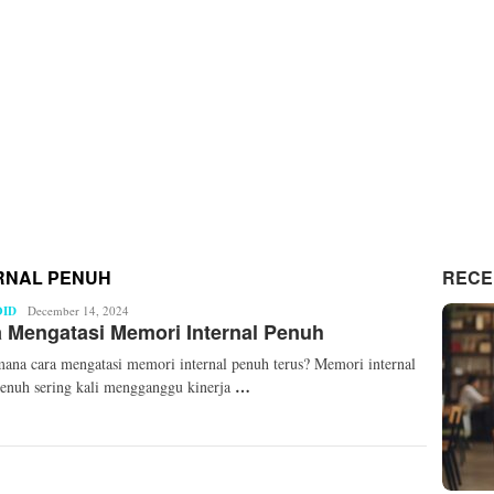
ERNAL PENUH
RECE
ID
Anugrah
December 14, 2024
 Mengatasi Memori Internal Penuh
Saputra
ana cara mengatasi memori internal penuh terus? Memori internal
…
enuh sering kali mengganggu kinerja