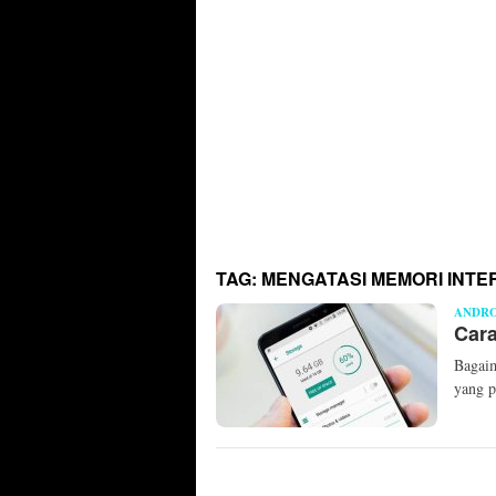
TAG:
MENGATASI MEMORI INT
ANDRO
Cara
Bagaim
yang p