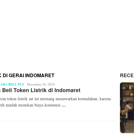
K DI GERAI INDOMARET
RECE
ARA BELI
,
PLN
Mita
December 10, 2024
 Beli Token Listrik di Indomaret
Mellinda
ran token listrik sat ini memang menawarkan kemudahan, karena
…
ebih mudah menekan biaya konsumsi