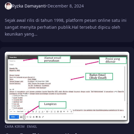
Ryzka Damayanti
December 8, 2024
•
Sejak awal rilis di tahun 1998, platform pesan online satu ini
sangat menyita perhatian publik.Hal tersebut dipicu oleh
keunikan yang…
CARA KIRIM
EMAIL