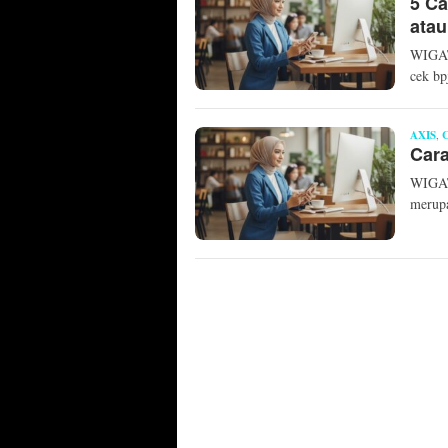
5 Ca
atau
WIGAT
cek bp
AXIS
,
Cara
WIGATO
merupa