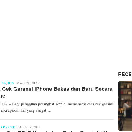
RECE
CEK
,
IOS
Arafat
March 20, 2026
 Cek Garansi iPhone Bekas dan Baru Secara
ne
OS – Bagi pengguna perangkat Apple, memahami cara cek garansi
…
 merupakan hal yang sangat
CARA CEK
Arafat
March 18, 2026