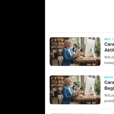
BPJS
,
Cara
Akti
WIGATO
tentan
BPOM
Cara
Begi
WIGAT
produk