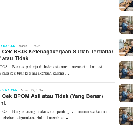
CARA CEK
Arafat
March 17, 2026
 Cek BPJS Ketenagakerjaan Sudah Terdaftar
f atau Tidak
S – Banyak pekerja di Indonesia masih mencari informasi
…
g cara cek bpjs ketenagakerjaan karena
,
CARA CEK
Arafat
March 17, 2026
 Cek BPOM Asli atau Tidak (Yang Benar)
ni.
OS – Banyak orang mulai sadar pentingnya memeriksa keamanan
…
 sebelum digunakan. Hal ini membuat