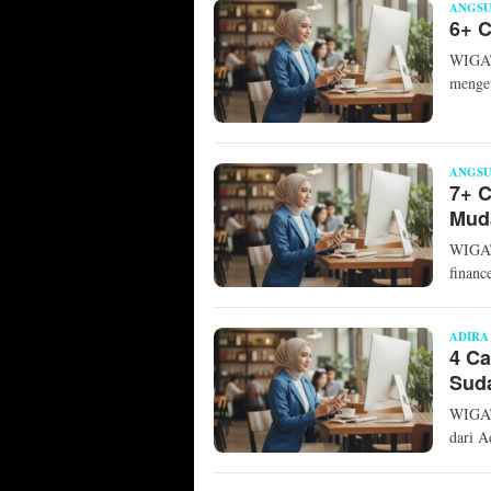
ANGS
6+ C
WIGATO
menget
ANGS
7+ 
Mud
WIGAT
financ
ADIRA
4 Ca
Sud
WIGAT
dari A