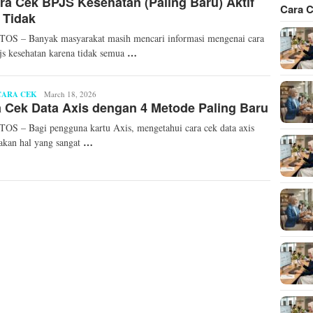
ra Cek BPJS Kesehatan (Paling Baru) Aktif
Cara C
 Tidak
OS – Banyak masyarakat masih mencari informasi mengenai cara
…
js kesehatan karena tidak semua
CARA CEK
Arafat
March 18, 2026
 Cek Data Axis dengan 4 Metode Paling Baru
S – Bagi pengguna kartu Axis, mengetahui cara cek data axis
…
kan hal yang sangat