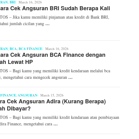
URAN
,
BRI
Arafat
March 16, 2026
ara Cek Angsuran BRI Sudah Berapa Kali
S – Jika kamu memiliki pinjaman atau kredit di Bank BRI,
…
ahui jumlah cicilan yang
URAN
,
BCA
,
BCA FINANCE
Arafat
March 16, 2026
Cara Cek Angsuran BCA Finance dengan
ah Lewat HP
OS – Bagi kamu yang memiliki kredit kendaraan melalui bca
…
e, mengetahui cara mengecek angsuran
 FINANCE
,
ANGSURAN
Arafat
March 15, 2026
ra Cek Angsuran Adira (Kurang Berapa)
ah Dibayar?
OS – Bagi kamu yang memiliki kredit kendaraan atau pembiayaan
…
dira Finance, mengetahui cara