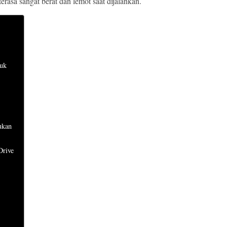
erasa sangat berat dan lemot saat dijalankan.
uk
ukan
Drive