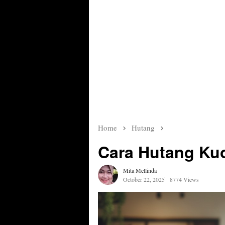
Home
Hutang
Cara Hutang Kuo
Mita Mellinda
October 22, 2025
8774 Views