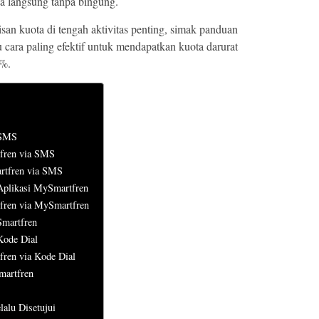
a langsung tanpa bingung.
san kuota di tengah aktivitas penting, simak panduan
 cara paling efektif untuk mendapatkan kuota darurat
0%.
 SMS
fren via SMS
artfren via SMS
Aplikasi MySmartfren
fren via MySmartfren
martfren
Kode Dial
ren via Kode Dial
martfren
alu Disetujui