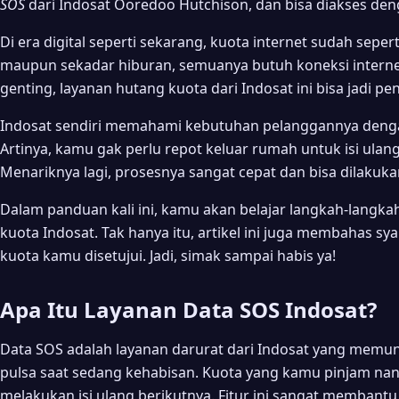
SOS
dari Indosat Ooredoo Hutchison, dan bisa diakses den
Di era digital seperti sekarang, kuota internet sudah seper
maupun sekadar hiburan, semuanya butuh koneksi internet.
genting, layanan hutang kuota dari Indosat ini bisa jadi pe
Indosat sendiri memahami kebutuhan pelanggannya dengan 
Artinya, kamu gak perlu repot keluar rumah untuk isi ulan
Menariknya lagi, prosesnya sangat cepat dan bisa dilakuka
Dalam panduan kali ini, kamu akan belajar langkah-langk
kuota Indosat. Tak hanya itu, artikel ini juga membahas sy
kuota kamu disetujui. Jadi, simak sampai habis ya!
Apa Itu Layanan Data SOS Indosat?
Data SOS adalah layanan darurat dari Indosat yang memu
pulsa saat sedang kehabisan. Kuota yang kamu pinjam nan
melakukan isi ulang berikutnya. Fitur ini sangat membantu