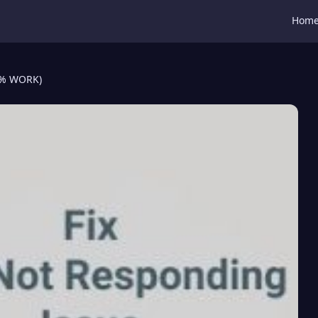
Hom
0% WORK)