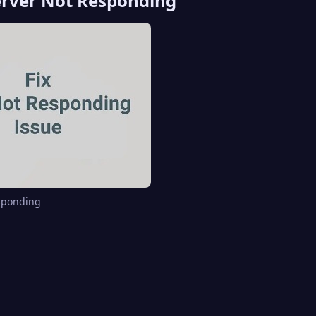
rver Not Responding
sponding