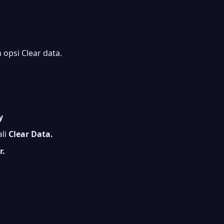
h opsi Clear data.
y
ali
Clear Data.
r.