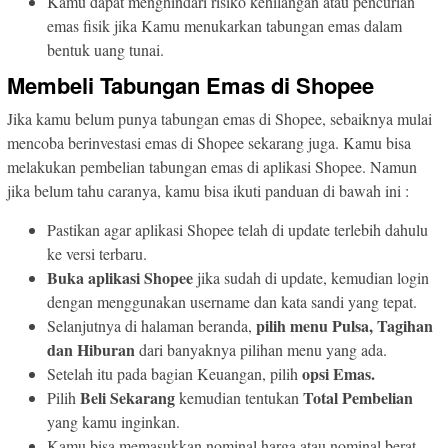
Kamu dapat menghindari risiko kehilangan atau pencurian
emas fisik jika Kamu menukarkan tabungan emas dalam
bentuk uang tunai.
Membeli Tabungan Emas di Shopee
Jika kamu belum punya tabungan emas di Shopee, sebaiknya mulai
mencoba berinvestasi emas di Shopee sekarang juga. Kamu bisa
melakukan pembelian tabungan emas di aplikasi Shopee. Namun
jika belum tahu caranya, kamu bisa ikuti panduan di bawah ini :
Pastikan agar aplikasi Shopee telah di update terlebih dahulu
ke versi terbaru.
Buka aplikasi Shopee
jika sudah di update, kemudian login
dengan menggunakan username dan kata sandi yang tepat.
pilih menu Pulsa, Tagihan
Selanjutnya di halaman beranda,
dan Hiburan
dari banyaknya pilihan menu yang ada.
opsi Emas.
Setelah itu pada bagian Keuangan, pilih
Beli Sekarang
Total Pembelian
Pilih
kemudian tentukan
yang kamu inginkan.
Kamu bisa memasukkan nominal harga atau nominal berat