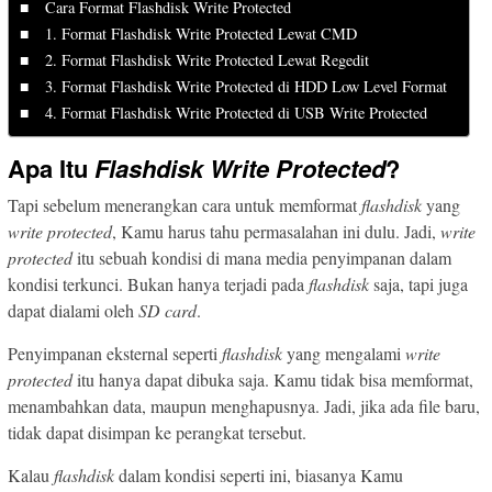
Cara Format Flashdisk Write Protected
1. Format Flashdisk Write Protected Lewat CMD
2. Format Flashdisk Write Protected Lewat Regedit
3. Format Flashdisk Write Protected di HDD Low Level Format
4. Format Flashdisk Write Protected di USB Write Protected
Apa Itu
Flashdisk Write Protected
?
Tapi sebelum menerangkan cara untuk memformat
flashdisk
yang
write
protected
, Kamu harus tahu permasalahan ini dulu. Jadi,
write
protected
itu sebuah kondisi di mana media penyimpanan dalam
kondisi terkunci. Bukan hanya terjadi pada
flashdisk
saja, tapi juga
dapat dialami oleh
SD
card
.
Penyimpanan eksternal seperti
flashdisk
yang mengalami
write
protected
itu hanya dapat dibuka saja. Kamu tidak bisa memformat,
menambahkan data, maupun menghapusnya. Jadi, jika ada file baru,
tidak dapat disimpan ke perangkat tersebut.
Kalau
flashdisk
dalam kondisi seperti ini, biasanya Kamu