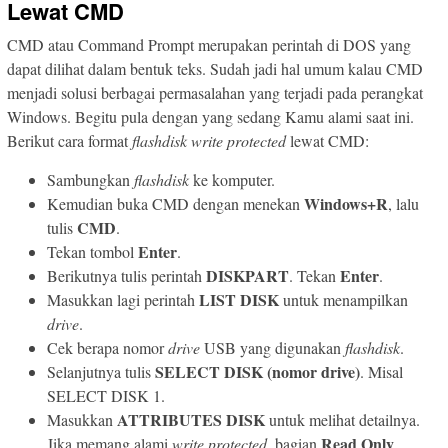
Lewat CMD
CMD atau Command Prompt merupakan perintah di DOS yang
dapat dilihat dalam bentuk teks. Sudah jadi hal umum kalau CMD
menjadi solusi berbagai permasalahan yang terjadi pada perangkat
Windows. Begitu pula dengan yang sedang Kamu alami saat ini.
Berikut cara format
flashdisk write protected
lewat CMD:
Sambungkan
flashdisk
ke komputer.
Windows+R
Kemudian buka CMD dengan menekan
, lalu
CMD
tulis
.
Enter
Tekan tombol
.
DISKPART
Enter
Berikutnya tulis perintah
. Tekan
.
LIST DISK
Masukkan lagi perintah
untuk menampilkan
drive
.
Cek berapa nomor
drive
USB yang digunakan
flashdisk
.
SELECT DISK (nomor drive)
Selanjutnya tulis
. Misal
SELECT DISK 1.
ATTRIBUTES DISK
Masukkan
untuk melihat detailnya.
Read
Only
Jika memang alami
write protected,
bagian