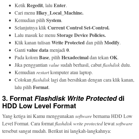
Regedit
Enter
Ketik
, lalu
.
Hkey_Local_Machine.
Cari menu
System
Kemudian pilih
.
Current Control Set-Control.
Selanjutnya klik
Storage Device Policies.
Lalu masuk ke menu
Write Protected
Modify
Klik kanan tulisan
dan pilih
.
value
data
0
Ganti
menjadi
.
Base
Hexadecimal
OK
Pada kolom
, pilih
dan tekan
.
Jika penggantian
value
sudah berhasil, cabut
flashdisk
dulu.
Kemudian
restart
komputer atau laptop.
Colokan
flashdisk
lagi dan bersihkan dengan cara klik kanan,
Format
lalu pilih
.
3. Format
Flashdisk Write Protected
di
HDD Low Level Format
Yang ketiga ini Kamu menggunakan
software
bernama HDD Low
Level Format. Cara format
flashdisk write protected
lewat
software
tersebut sangat mudah. Berikut ini langkah-langkahnya: