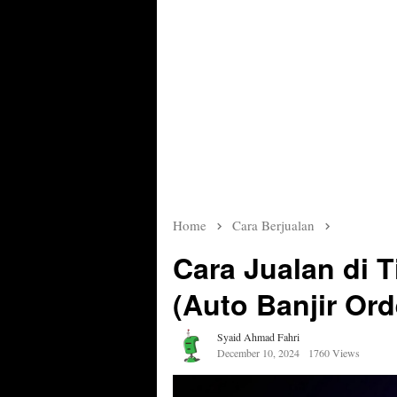
Home
Cara Berjualan
Cara Jualan di 
(Auto Banjir Ord
Syaid Ahmad Fahri
December 10, 2024
1760 Views