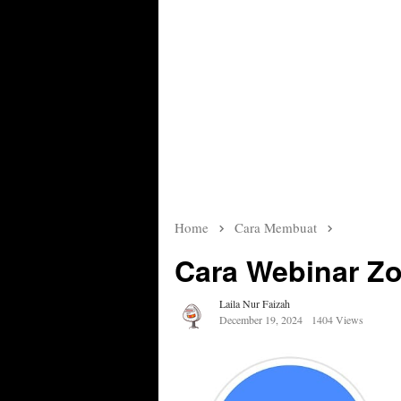
Home
Cara Membuat
Cara Webinar Z
Laila Nur Faizah
December 19, 2024
1404 Views