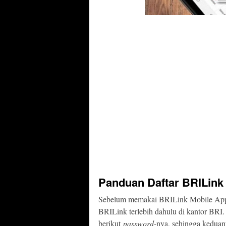
Panduan Daftar BRILink
Sebelum memakai BRILink Mobile Apps
BRILink terlebih dahulu di kantor BR
berikut
password-
nya, sehingga keduany