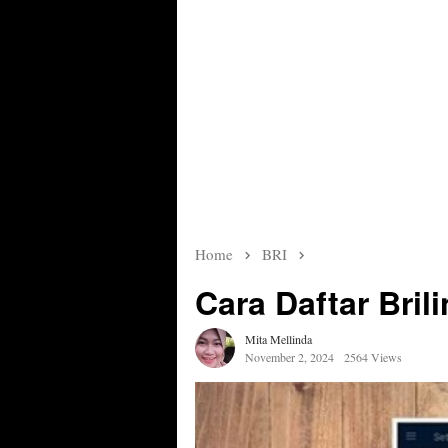
Home
BRI
Cara Daftar Bril
Mita Mellinda
November 2, 2024
2564 Views