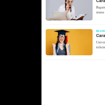
Cara
Bagaim
utama 
BEASI
Car
Univer
terkem