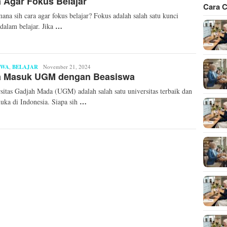
 Agar Fokus Belajar
Cara C
ana sih cara agar fokus belajar? Fokus adalah salah satu kunci
…
dalam belajar. Jika
SWA
,
BELAJAR
Mita
November 21, 2024
a Masuk UGM dengan Beasiswa
Mellinda
sitas Gadjah Mada (UGM) adalah salah satu universitas terbaik dan
…
uka di Indonesia. Siapa sih