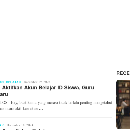
RECE
ASI
,
BELAJAR
Ryzka
December 19, 2024
 Aktifkan Akun Belajar ID Siswa, Guru
Damayanti
aru
S | Hey, buat kamu yang merasa tidak terlalu penting mengetahui
…
ana cara aktifkan akun
AR
Mita
December 18, 2024
Mellinda