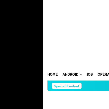
Skip
to
content
HOME
ANDROID
IOS
OPERA
Special Content