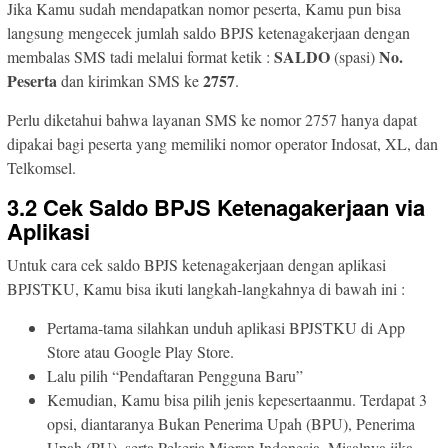
Jika Kamu sudah mendapatkan nomor peserta, Kamu pun bisa
langsung mengecek jumlah saldo BPJS ketenagakerjaan dengan
SALDO
No.
membalas SMS tadi melalui format ketik :
(spasi)
Peserta
2757
dan kirimkan SMS ke
.
Perlu diketahui bahwa layanan SMS ke nomor 2757 hanya dapat
dipakai bagi peserta yang memiliki nomor operator Indosat, XL, dan
Telkomsel.
3.2 Cek Saldo BPJS Ketenagakerjaan via
Aplikasi
Untuk cara cek saldo BPJS ketenagakerjaan dengan aplikasi
BPJSTKU, Kamu bisa ikuti langkah-langkahnya di bawah ini :
Pertama-tama silahkan unduh aplikasi BPJSTKU di App
Store atau Google Play Store.
Lalu pilih “Pendaftaran Pengguna Baru”
Kemudian, Kamu bisa pilih jenis kepesertaanmu. Terdapat 3
opsi, diantaranya Bukan Penerima Upah (BPU), Penerima
Upah (PU), serta Pekerja Migran Indonesia. Misalnya jika