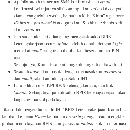
Apabila sudah menerima SMS konfirmasi atau
email
konfirmasi, selanjutnya silahkan inputkan kode aktivasi pada
alamat yang telah tersedia, kemudian klik “Kirim” agar
user
ID
beserta
password
bisa digunakan. Silahkan cek inbox di
akun
email-
mu.
Jika sudah aktif, bisa langsung mengecek saldo BPJS
ketenagakerjaan secara
online
terlebih dahulu dengan
login
memakai
email
yang telah didaftarkan beserta nomor PIN-
nya.
Selanjutnya, Kamu bisa ikuti langkah-langkah di bawah ini :
Sesudah
login
atau masuk, dengan memasukkan
password
dan
email
, silahkan pilih opsi Saldo JHT.
Lalu pilihlah opsi KPJ BPJS ketenagakerjaan, dan klik
Submit.
Selanjutnya jumlah saldo BPJS ketenagakerjaan akan
langsung muncul pada layar.
Jika sudah mengetahui saldo JHT BPJS ketenagakerjaan, Kamu bisa
kembali ke menu
Home
kemudian
browsing
dengan cara mengklik
pilihan menu layanan BPJS lainnya secara
online,
baik itu informasi