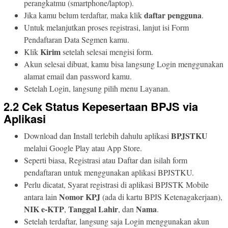
perangkatmu (smartphone/laptop).
daftar pengguna
Jika kamu belum terdaftar, maka klik
.
Untuk melanjutkan proses registrasi, lanjut isi Form
Pendaftaran Data Segmen kamu.
Kirim
Klik
setelah selesai mengisi form.
Akun selesai dibuat, kamu bisa langsung Login menggunakan
alamat email dan password kamu.
Setelah Login, langsung pilih menu Layanan.
2.2 Cek Status Kepesertaan BPJS via
Aplikasi
BPJSTKU
Download dan Install terlebih dahulu aplikasi
melalui Google Play atau App Store.
Seperti biasa, Registrasi atau Daftar dan isilah form
pendaftaran untuk menggunakan aplikasi BPJSTKU.
Perlu dicatat, Syarat registrasi di aplikasi BPJSTK Mobile
Nomor KPJ
antara lain
(ada di kartu BPJS Ketenagakerjaan),
NIK e-KTP
Tanggal Lahir
Nama
,
, dan
.
Setelah terdaftar, langsung saja Login menggunakan akun