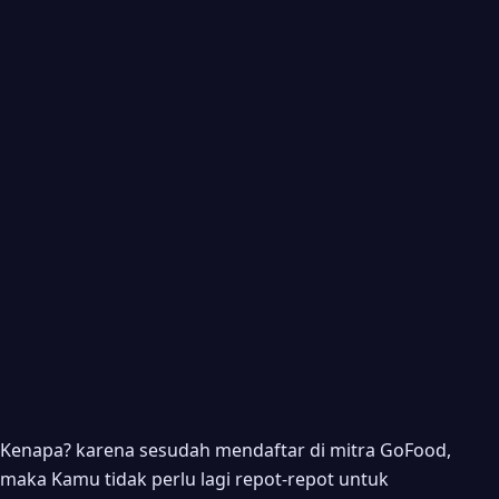
5. Lakukan Pengisian Formulir Data Bisnis GoFood
6. Pengisian Informasi Data Diri Pemilik
7. Pengisian Informasi Data Rekening Restoran
8. Pengisian Informasi Pajak
9. Persetujuan Syarat dan Ketentuan
Kenapa? karena sesudah mendaftar di mitra GoFood,
maka Kamu tidak perlu lagi repot-repot untuk