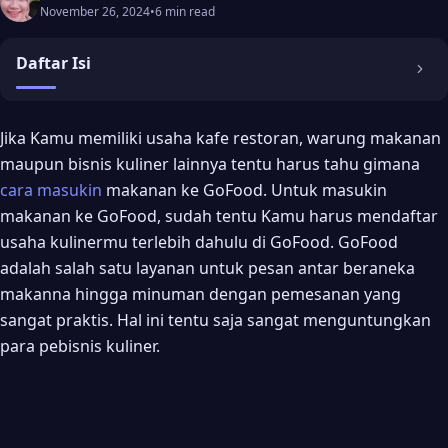
November 26, 2024
•
6 min read
Daftar Isi
Cara Masukin Makanan di GoFood
Jika Kamu memiliki usaha kafe restoran, warung makanan
maupun bisnis kuliner lainnya tentu harus tahu gimana
Tips Masukin Usaha Makanan di GoFood
cara masukin
makanan ke GoFood. Untuk masukin
1. Mendaftarkan Nama Makanan Terlaku Untuk Restomu
makanan ke GoFood, sudah tentu Kamu harus mendaftar
2. List Menu Makanan Rekomendasi Pada Urutan Teratas
usaha kulinermu terlebih dahulu di GoFood. GoFood
adalah salah satu layanan untuk pesan antar beraneka
3. Pilih Foto Menu Makanan yang Menarik
makanna hingga minuman dengan pemesanan yang
Cara Mendaftarkan Toko Kuliner di GoFood
sangat praktis. Hal ini tentu saja sangat menguntungkan
1. Unduh GoBiz di Google PlayStore
para pebisnis kuliner.
2. Tekan Daftar GoFood
3. Tentukan Kota Tempat Restoranmu Berada
4. Mengisi Formulir Pengguna GoFood