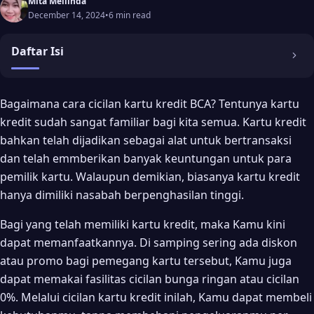
Mita Mellinda
December 14, 2024
•
6 min read
Daftar Isi
Lalu, Apa Itu Cicilan?
Bagaimana cara cicilan kartu kredit BCA? Tentunya kartu
kredit sudah sangat familiar bagi kita semua. Kartu kredit
Ketentuan Cicilan Kartu Kredit BCA
bahkan telah dijadikan sebagai alat untuk bertransaksi
1. Program Kredit Bunga 0% Untuk Periode Tertentu
dan telah emmberikan banyak keuntungan untuk para
2. Tidak Semua Merchant Memberlakukan Cicilan Dengan
pemilik kartu. Walaupun demikian, biasanya kartu kredit
Bunga 0%
hanya dimiliki nasabah berpenghasilan tinggi.
3. Program Cicilan Bunga 0% Tidak Berlaku Bagi Akumulasi
Belanja
Bagi yang telah memiliki kartu kredit, maka Kamu kini
dapat memanfaatkannya. Di samping sering ada diskon
Cara Cicilan Kartu Kredit BCA
atau promo bagi pemegang kartu tersebut, Kamu juga
Cicilan Dengan Kartu Kredit BCA
dapat memakai fasilitas cicilan bunga ringan atau cicilan
Cara Daftar Kartu Kredit BCA Online
0%. Melalui cicilan kartu kredit inilah, Kamu dapat membeli