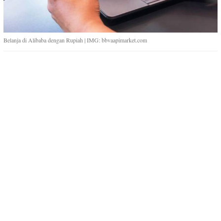
Belanja di Alibaba dengan Rupiah | IMG: bbvaapimarket.com