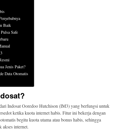
bis
 Penyebabnya
an Baik
 Pulsa Safe
rbaru
Manual
M3
Resmi
ua Jenis Paket?
de Data Otomatis
ndosat?
s dari Indosat Ooredoo Hutchison (IM3) yang berfungsi untuk
sedot ketika kuota internet habis. Fitur ini bekerja dengan
 otomatis begitu kuota utama atau bonus habis, sehingga
 akses internet.