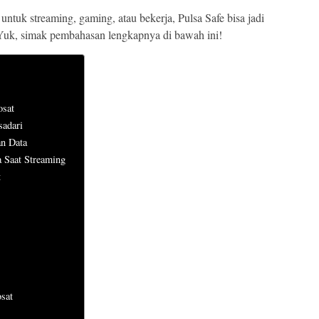
tuk streaming, gaming, atau bekerja, Pulsa Safe bisa jadi
Yuk, simak pembahasan lengkapnya di bawah ini!
osat
sadari
n Data
a Saat Streaming
t
sat