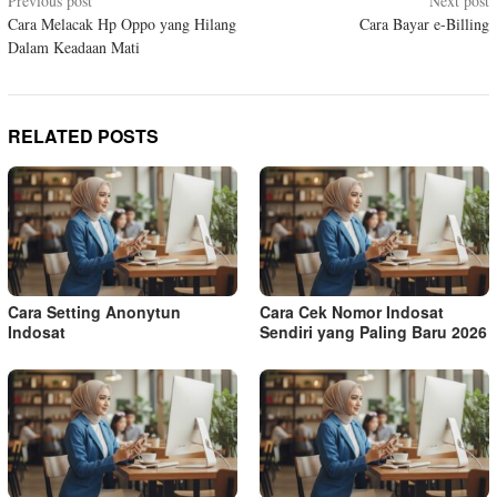
Post
Previous post
Next post
Cara Melacak Hp Oppo yang Hilang
Cara Bayar e-Billing
navigation
Dalam Keadaan Mati
RELATED POSTS
Cara Setting Anonytun
Cara Cek Nomor Indosat
Indosat
Sendiri yang Paling Baru 2026