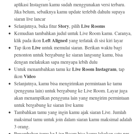
aplikasi Instagram kamu sudah menggunakan versi terbaru.
Jika belum, sebaiknya kamu update terlebih dahulu supaya
siaran live lancar
Story
Live Rooms
Selanjutnya, buka fitur
, pilih
Kemudian tambahkan judul untuk Live Room kamu. Caranya,
Left Aligned
klik pada ikon
yang terlatak di sisi kiri layar
Live
Tap ikon
untuk memulai siaran. Berikan waktu bagi
penonton untuk bergabung ke siaran langsung kamu, bisa
dengan melakukan sapa menyapa lebih dulu
Live Room Instagram
Untuk menambahkan tamu ke
, tap
Video
ikon
Selanjutnya, kamu bisa mengirimkan permintaan ke tamu
(pengguna lain) untuk bergabung ke Live Room. Layar juga
akan menampilkan pengguna lain yang mengirim permintaan
untuk bergabung ke siaran live kamu
Tambahkan tamu yang ingin kamu ajak siaran Live. Jumlah
maksimal tamu untuk join dalam siaran kamu maksimal adalah
3 orang.
Penambahan tamu ke Live Room bisa kamu lakukan satu per