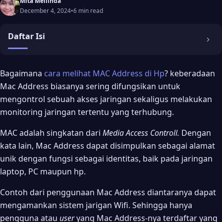
Mita Mellinda
December 4, 2024
•
6 min read
Daftar Isi
Sekilas Tentang Mac Address
Bagaimana
cara melihat MAC Address di Hp
? keberadaan
Mac Address biasanya sering difungsikan untuk
Mac Address vs IP Address
mengontrol sebuah akses jaringan sekaligus melakukan
Cara Melihat Mac Address Hp
monitoring jaringan tertentu yang terhubung.
1. Dengan Wifi Setting
MAC adalah singkatan dari
Media Access Controll.
Dengan
2. Memakai Kode Dial Up
kata lain, Mac Address dapat disimpulkan sebagai alamat
3. Melalui Pengaturan
unik dengan fungsi sebagai identitas, baik pada jaringan
laptop, PC maupun hp.
4. Memakai Aplikasi Mac Address Finder
5. Memakai What’s My Mac address
Contoh dari penggunaan Mac Address diantaranya dapat
mengamankan sistem jarigan Wifi. Sehingga hanya
Mengecek Mac Address Pada iPhone
pengguna atau
user
yang Mac Address-nya terdaftar yang