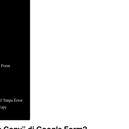
e Form
l Tanpa Error
Copy
 a Copy” di Google Form?