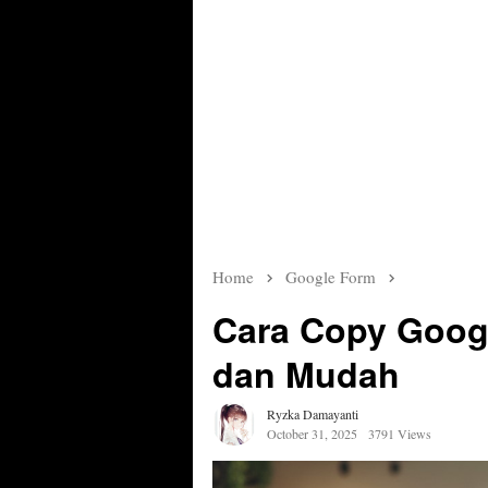
Home
Google Form
Cara Copy Googl
dan Mudah
Ryzka Damayanti
October 31, 2025
3791 Views