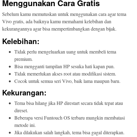
Menggunakan Cara Gratis
Sebelum kamu memutuskan untuk menggunakan cara agar tema
Vivo gratis, ada baiknya kamu memahami kelebihan dan
kekurangannya agar bisa mempertimbangkan dengan bijak.
Kelebihan:
Tidak perlu mengeluarkan uang untuk membeli tema
premium.
Bisa mengganti tampilan HP sesuka hati kapan pun.
Tidak memerlukan akses root atau modifikasi sistem.
Cocok untuk semua seri Vivo, baik lama maupun baru.
Kekurangan:
Tema bisa hilang jika HP direstart secara tidak tepat atau
direset.
Beberapa versi Funtouch OS terbaru mungkin membatasi
metode ini.
Jika dilakukan salah langkah, tema bisa gagal diterapkan.