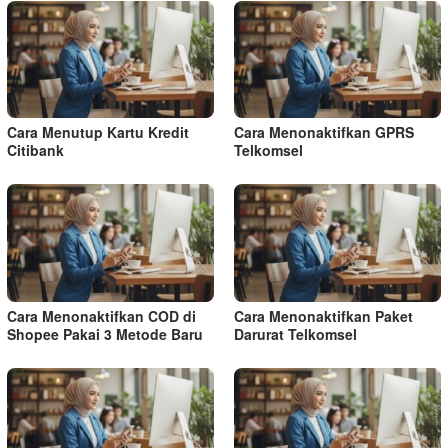
Cara Menutup Kartu Kredit
Cara Menonaktifkan GPRS
Citibank
Telkomsel
Cara Menonaktifkan COD di
Cara Menonaktifkan Paket
Shopee Pakai 3 Metode Baru
Darurat Telkomsel