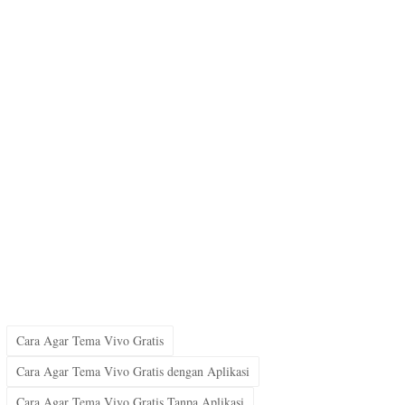
Cara Agar Tema Vivo Gratis
Cara Agar Tema Vivo Gratis dengan Aplikasi
Cara Agar Tema Vivo Gratis Tanpa Aplikasi