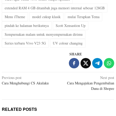
extended RAM 4 GB ditambah juga memori internal sebesar 128GB
Menu iTheme
model cukup klasik
mulai Terapkan Tema
pindah ke halaman berikutnya
Scott Xensastion Up
Sempurnakan malam untuk menyempurnakan dirimu
Series terbaru Vivo V23 5G
UV colour changing
SHARE
Post
Previous post
Next post
Cara Menghubungi CS Akulaku
Cara Mengajukan Pengembalian
navigation
Dana di Shopee
RELATED POSTS