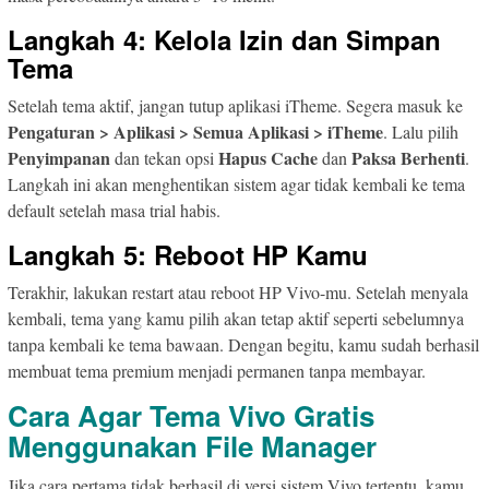
Langkah 4: Kelola Izin dan Simpan
Tema
Setelah tema aktif, jangan tutup aplikasi iTheme. Segera masuk ke
Pengaturan > Aplikasi > Semua Aplikasi > iTheme
. Lalu pilih
Penyimpanan
Hapus Cache
Paksa Berhenti
dan tekan opsi
dan
.
Langkah ini akan menghentikan sistem agar tidak kembali ke tema
default setelah masa trial habis.
Langkah 5: Reboot HP Kamu
Terakhir, lakukan restart atau reboot HP Vivo-mu. Setelah menyala
kembali, tema yang kamu pilih akan tetap aktif seperti sebelumnya
tanpa kembali ke tema bawaan. Dengan begitu, kamu sudah berhasil
membuat tema premium menjadi permanen tanpa membayar.
Cara Agar Tema Vivo Gratis
Menggunakan File Manager
Jika cara pertama tidak berhasil di versi sistem Vivo tertentu, kamu