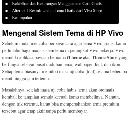
Kelebihan dan Kekurangan Menggunakan Cara Gratis
Alternatif Resmi: Unduh Tema Gratis dari Vivo Store
Kesimpulan
Mengenal Sistem Tema di HP Vivo
Sebelum mulai mencoba berbagai cara agar tema Vivo gratis, kamu
perlu tahu bagaimana sistem tema di perangkat Vivo bekerja. Vivo
iTheme
Theme Store
memiliki aplikasi bawaan bernama
atau
yang
berfungsi sebagai pusat unduhan tema, wallpaper, font, dan ikon.
Setiap tema biasanya memiliki masa uji coba (trial) selama beberapa
menit hingga jam tertentu.
Masalahnya, setelah masa uji coba habis, tema akan otomatis
kembali ke tampilan semula kecuali kamu membelinya. Namun,
dengan trik tertentu, kamu bisa mempertahankan tema premium
tersebut agar tetap aktif tanpa perlu membayar.