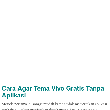
Cara Agar Tema Vivo Gratis Tanpa
Aplikasi
Metode pertama ini sangat mudah karena tidak memerlukan aplikasi
tambahan. Cukup manfaatkan fitur bawaan dari HP Vivo saja.