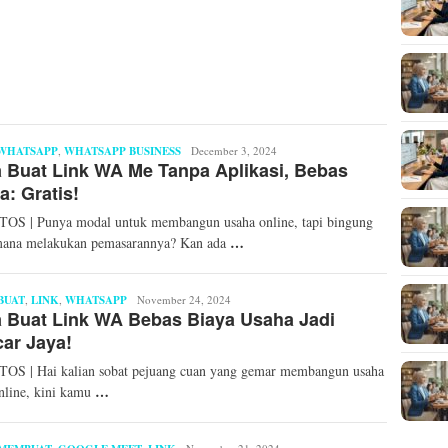
WHATSAPP
,
WHATSAPP BUSINESS
Ryzka
December 3, 2024
 Buat Link WA Me Tanpa Aplikasi, Bebas
Damayanti
a: Gratis!
OS | Punya modal untuk membangun usaha online, tapi bingung
…
mana melakukan pemasarannya? Kan ada
BUAT
,
LINK
,
WHATSAPP
Ryzka
November 24, 2024
 Buat Link WA Bebas Biaya Usaha Jadi
Damayanti
ar Jaya!
OS | Hai kalian sobat pejuang cuan yang gemar membangun usaha
…
nline, kini kamu