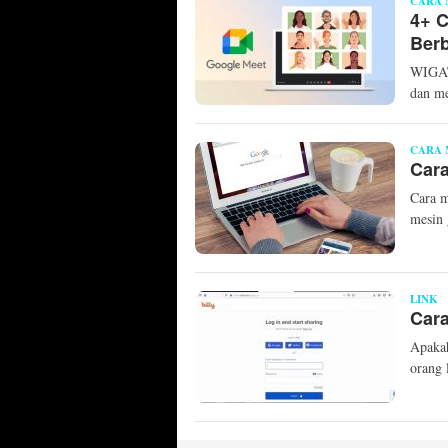
CARA 
4+ C
Ber
WIGAT
dan m
CARA
Car
Cara m
mesin
LINK
M
Car
M
Apakah
orang 