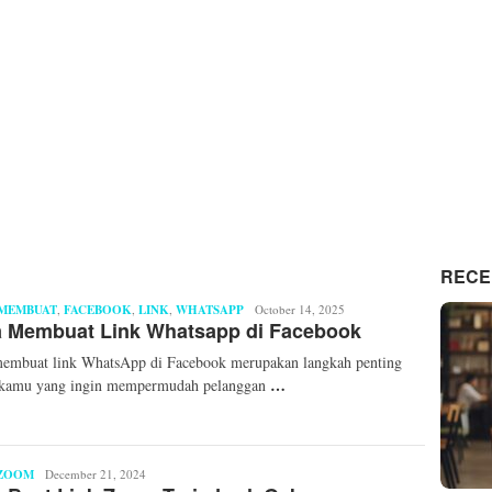
RECE
MEMBUAT
,
FACEBOOK
,
LINK
,
WHATSAPP
Mita
October 14, 2025
a Membuat Link Whatsapp di Facebook
Mellinda
embuat link WhatsApp di Facebook merupakan langkah penting
…
 kamu yang ingin mempermudah pelanggan
ZOOM
Ryzka
December 21, 2024
Damayanti