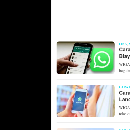
LINK
,
Cara
Biay
WIGAT
bagai
CARA 
Cara
Lanc
WIGAT
toko o