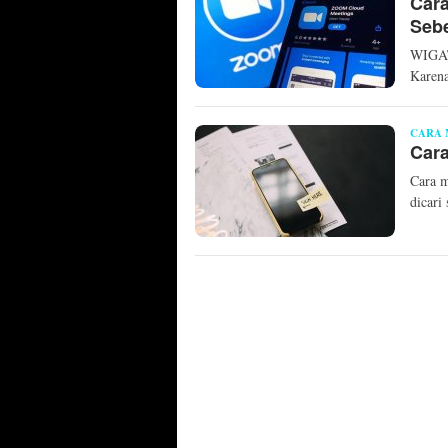
Cara
Seb
WIGATO
Karena
CARA
Cara
Cara m
dicari