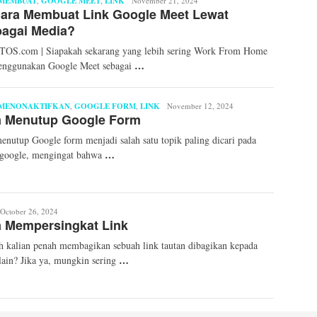
MEMBUAT
,
GOOGLE MEET
,
LINK
A'ty
November 21, 2024
ara Membuat Link Google Meet Lewat
Faiza
bagai Media?
OS.com | Siapakah sekarang yang lebih sering Work From Home
…
enggunakan Google Meet sebagai
 MENONAKTIFKAN
,
GOOGLE FORM
,
LINK
Andhika
November 12, 2024
a Menutup Google Form
Yoga
Pratama
enutup Google form menjadi salah satu topik paling dicari pada
…
 google, mengingat bahwa
ita
October 26, 2024
a Mempersingkat Link
ellinda
 kalian penah membagikan sebuah link tautan dibagikan kepada
…
lain? Jika ya, mungkin sering