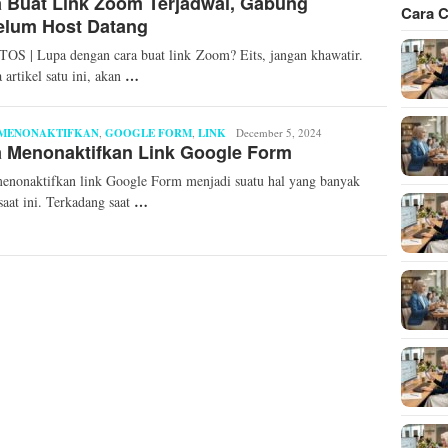
 Buat Link Zoom Terjadwal, Gabung
Cara C
elum Host Datang
S | Lupa dengan cara buat link Zoom? Eits, jangan khawatir.
…
 artikel satu ini, akan
 MENONAKTIFKAN
,
GOOGLE FORM
,
LINK
Andhika
December 5, 2024
 Menonaktifkan Link Google Form
Yoga
Pratama
enonaktifkan link Google Form menjadi suatu hal yang banyak
…
 saat ini. Terkadang saat