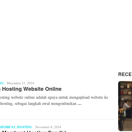
RECE
NG
Mita
December 21, 2024
 Hosting Website Online
Mellinda
osting website online adalah upaya untuk mengupload website ke
…
hosting, sebagai langkah awal mengonlinekan
MEMBUAT
,
HOSTING
Mita
November 8, 2024
Mellinda