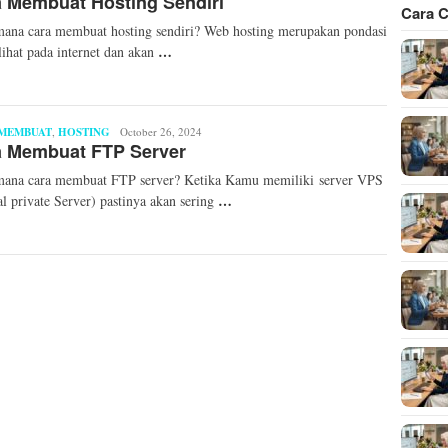
 Membuat Hosting Sendiri
Cara C
ana cara membuat hosting sendiri? Web hosting merupakan pondasi
…
rlihat pada internet dan akan
MEMBUAT
,
HOSTING
Mita
October 26, 2024
a Membuat FTP Server
Mellinda
mana cara membuat FTP server? Ketika Kamu memiliki server VPS
…
al private Server) pastinya akan sering