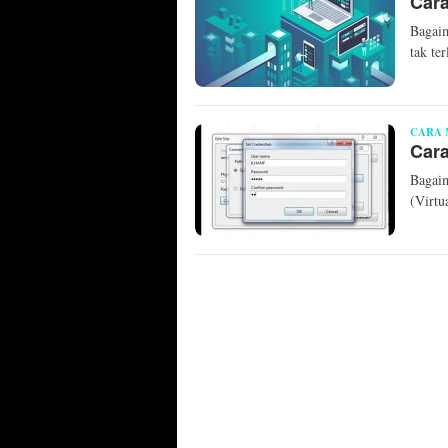
Cara
Bagaim
tak te
CARA 
Car
Bagai
(Virtu