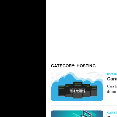
CATEGORY:
HOSTING
HOSTI
Cara
Cara h
dalam 
CARA 