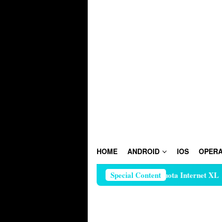
Skip
to
content
HOME
ANDROID
IOS
OPERA
Special Content
Cara Cek Kuota Internet XL