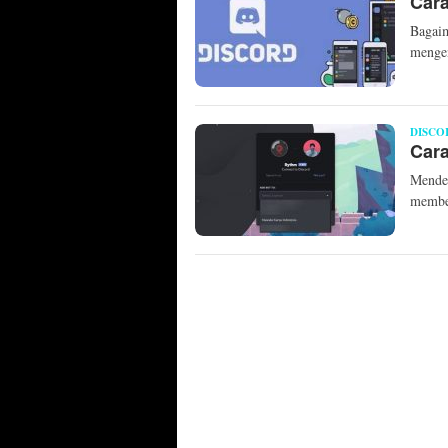
Cara
Bagaim
mengen
DISCO
Cara
Menden
member